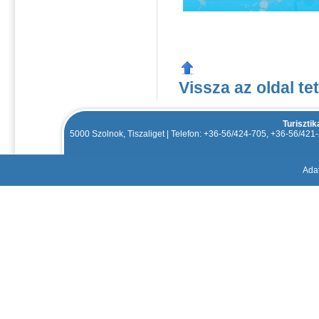
Vissza az oldal te
Turiszti
5000 Szolnok, Tiszaliget | Telefon: +36-56/424-705, +36-56/42
Adat