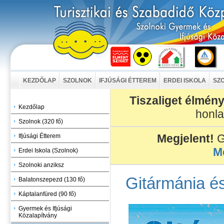
KEZDŐLAP
SZOLNOK
IFJÚSÁGI ÉTTEREM
ERDEI ISKOLA
SZO
Tiszaliget élmény
Kezdőlap
honl
Szolnok (320 fő)
Megjelent!
G
Ifjúsági Étterem
M
Erdei Iskola (Szolnok)
Szolnoki anziksz
Gitármánia é
Balatonszepezd (130 fő)
Káptalanfüred (90 fő)
Gyermek és Ifjúsági
Közalapítvány