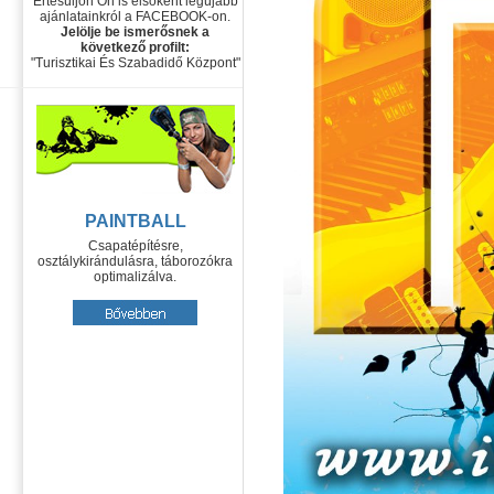
Értesüljön Ön is elsőként legújabb
ajánlatainkról a FACEBOOK-on.
Jelölje be ismerősnek a
következő profilt:
"Turisztikai És Szabadidő Központ"
PAINTBALL
Csapatépítésre,
osztálykirándulásra, táborozókra
optimalizálva.